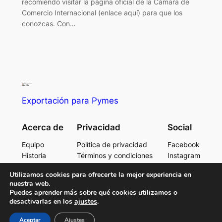
recomiendo visitar la página oficial de la Cámara de
Comercio Internacional (enlace aquí) para que los
conozcas. Con…
Exportación para Pymes
Acerca de
Privacidad
Social
Equipo
Política de privacidad
Facebook
Historia
Términos y condiciones
Instagram
Carreras
Contacta con consotros
Twitter/X
Utilizamos cookies para ofrecerte la mejor experiencia en
nuestra web.
Puedes aprender más sobre qué cookies utilizamos o
desactivarlas en los
ajustes
.
Diseñado con
WordPress
Aceptar
Ajustes