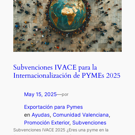
Subvenciones IVACE para la
Internacionalización de PYMEs 2025
May 15, 2025
—
por
Exportación para Pymes
en
Ayudas
, 
Comunidad Valenciana
, 
Promoción Exterior
, 
Subvenciones
Subvenciones IVACE 2025 ¿Eres una pyme en la