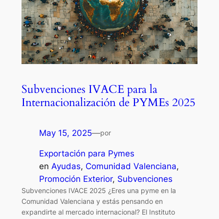
Subvenciones IVACE para la
Internacionalización de PYMEs 2025
May 15, 2025
—
por
Exportación para Pymes
en
Ayudas
, 
Comunidad Valenciana
, 
Promoción Exterior
, 
Subvenciones
Subvenciones IVACE 2025 ¿Eres una pyme en la
Comunidad Valenciana y estás pensando en
expandirte al mercado internacional? El Instituto