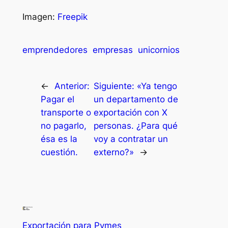
Imagen:
Freepik
emprendedores
empresas
unicornios
←
Anterior:
Siguiente:
«Ya tengo
Pagar el
un departamento de
transporte o
exportación con X
no pagarlo,
personas. ¿Para qué
ésa es la
voy a contratar un
cuestión.
externo?»
→
Exportación para Pymes